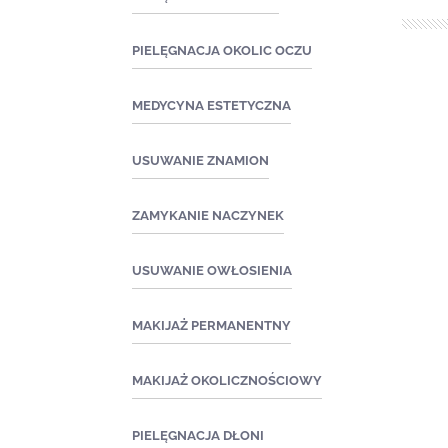
Zabiegi ekspresowe
PIELĘGNACJA OKOLIC OCZU
Zabiegi pielęgnacyjne
Zabiegi kosmetyczne
MEDYCYNA ESTETYCZNA
Zabiegi oczyszczające
Zabiegi medyczne
Zabiegi przeciwtrądzikowe2
USUWANIE ZNAMION
Zabiegi na naczynka i trądzik
ZAMYKANIE NACZYNEK
różowaty
Zabiegi złuszczające na
USUWANIE OWŁOSIENIA
kwasach
Zabiegi redukujące
MAKIJAŻ PERMANENTNY
przebarwienia
Zabiegi medyczne
MAKIJAŻ OKOLICZNOŚCIOWY
PIELĘGNACJA DŁONI