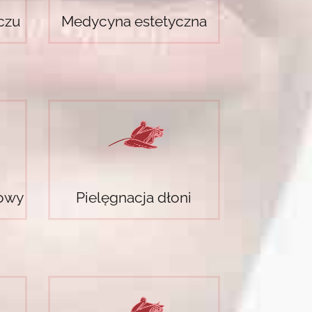
czu
Medycyna estetyczna
iowy
Pielęgnacja dłoni