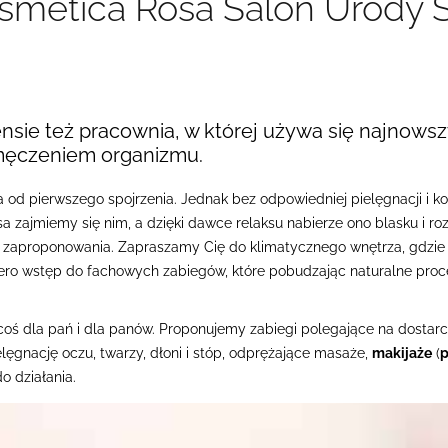
smetica Rosa Salon Urody 
sie też pracownia, w której używa się najnowsz
zmęczeniem organizmu.
a od pierwszego spojrzenia. Jednak bez odpowiedniej pielęgnacji i ko
 zajmiemy się nim, a dzięki dawce relaksu nabierze ono blasku i ro
o zaproponowania. Zapraszamy Cię do klimatycznego wnętrza, gdzie r
ero wstęp do fachowych zabiegów, które pobudzając naturalne proc
j coś dla pań i dla panów. Proponujemy zabiegi polegające na dosta
ielęgnację oczu, twarzy, dłoni i stóp, odprężające masaże,
makijaże
(
p
do działania.
ić. Zapoznaj się ze szczegółami naszej oferty. W razie pytań lub wąt