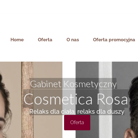
Home
Oferta
O nas
Oferta promocyjna
Gabinet Kosmetyczny
Cosmetica Rosa
Relaks dla ciała, relaks dla duszy
Oferta