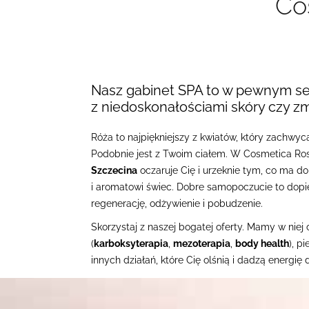
Co
Nasz gabinet SPA to w pewnym sen
z niedoskonałościami skóry czy 
Róża to najpiękniejszy z kwiatów, który zachwyc
Podobnie jest z Twoim ciałem. W Cosmetica Rosa
Szczecina
oczaruje Cię i urzeknie tym, co ma d
i aromatowi świec. Dobre samopoczucie to dopi
regenerację, odżywienie i pobudzenie.
Skorzystaj z naszej bogatej oferty. Mamy w nie
(
karboksyterapia
,
mezoterapia
,
body health
), p
innych działań, które Cię olśnią i dadzą energię 
Przekonaj się, jak wiele możemy dla Ciebie zrob