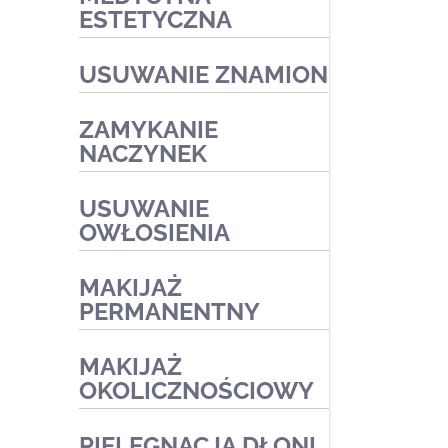
ESTETYCZNA
Zabiegi przeciwtrądzikowe2
Zabiegi medyczne
Zabiegi na naczynka i trądzik
USUWANIE ZNAMION
różowaty
Zabiegi złuszczające na
ZAMYKANIE
kwasach
NACZYNEK
Zabiegi redukujące
USUWANIE
przebarwienia
OWŁOSIENIA
Zabiegi medyczne
MAKIJAŻ
PERMANENTNY
MAKIJAŻ
OKOLICZNOŚCIOWY
PIELĘGNACJA DŁONI