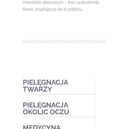
mieszków włosowych – bez uszkodzenia
tkanki znajdującej się w pobliżu.
PIELĘGNACJA
TWARZY
PIELĘGNACJA
Zabiegi ekspresowe
OKOLIC OCZU
Zabiegi pielęgnacyjne
MEDYCYNA
Zabiegi oczyszczające
Zabiegi kosmetyczne