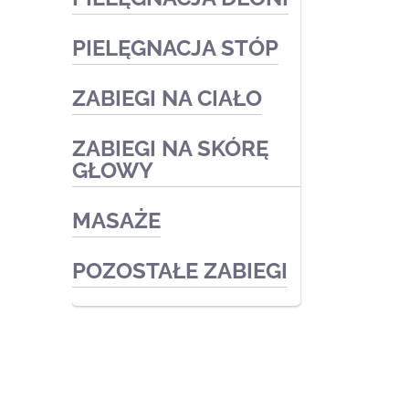
PIELĘGNACJA STÓP
Zabiegi medyczne
Zabiegi kosmetyczne
ZABIEGI NA CIAŁO
Podologia
Zabiegi kosmetyczne
ZABIEGI NA SKÓRĘ
Zabiegi kosmetyczne
GŁOWY
Zabiegi medyczne
MASAŻE
POZOSTAŁE ZABIEGI
© 2026 Body Health Szczecin. Cosmetica