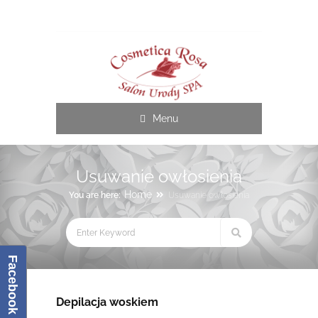
Cosmetica Rosa
Menu
Usuwanie owłosienia
Home
You are here:
Usuwanie owłosienia
Facebook
Depilacja woskiem