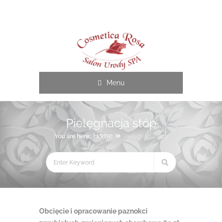
Cosmetica Rosa
Menu
Pielęgnacja stóp
Home
You are here:
Pielęgnacja stóp
Obcięcie i opracowanie paznokci