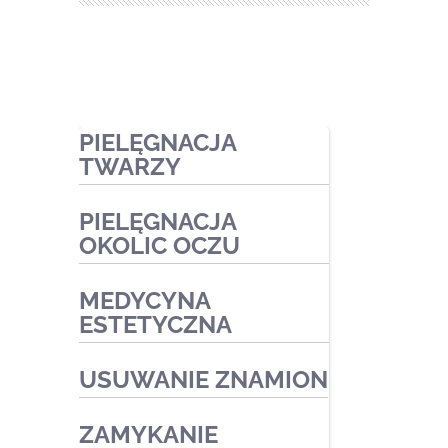
PIELĘGNACJA
TWARZY
PIELĘGNACJA
Zabiegi ekspresowe
OKOLIC OCZU
Zabiegi pielęgnacyjne
MEDYCYNA
Zabiegi oczyszczające
Zabiegi kosmetyczne
ESTETYCZNA
Zabiegi przeciwtrądzikowe2
Zabiegi medyczne
Zabiegi na naczynka i trądzik
USUWANIE ZNAMION
różowaty
Zabiegi złuszczające na
ZAMYKANIE