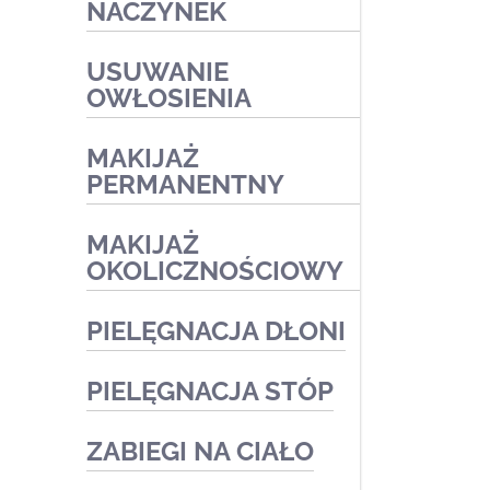
kwasach
NACZYNEK
Zabiegi redukujące
USUWANIE
przebarwienia
OWŁOSIENIA
Zabiegi medyczne
MAKIJAŻ
PERMANENTNY
MAKIJAŻ
OKOLICZNOŚCIOWY
PIELĘGNACJA DŁONI
PIELĘGNACJA STÓP
Zabiegi medyczne
Zabiegi kosmetyczne
ZABIEGI NA CIAŁO
Podologia