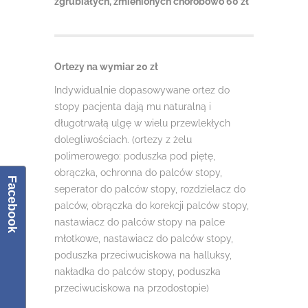
zgrubiałych, zmienionych chorobowo 60 zł
Ortezy na wymiar 20 zł
Indywidualnie dopasowywane ortez do
stopy pacjenta dają mu naturalną i
długotrwałą ulgę w wielu przewlekłych
dolegliwościach. (ortezy z żelu
polimerowego: poduszka‬ pod piętę,
obrączka, ochronna do palców stopy,
Facebook
seperator do palców stopy, rozdzielacz do
palców, obrączka do korekcji palców stopy,
nastawiacz do palców stopy na palce
młotkowe, nastawiacz‬ do palców stopy,
poduszka przeciwuciskowa na halluksy,
nakładka do palców stopy, poduszka
przeciwuciskowa na przodostopie)