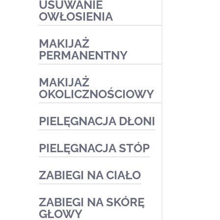
USUWANIE
przebarwienia
OWŁOSIENIA
Zabiegi medyczne
MAKIJAŻ
PERMANENTNY
MAKIJAŻ
OKOLICZNOŚCIOWY
PIELĘGNACJA DŁONI
PIELĘGNACJA STÓP
Zabiegi medyczne
Zabiegi kosmetyczne
ZABIEGI NA CIAŁO
Podologia
Zabiegi kosmetyczne
ZABIEGI NA SKÓRĘ
Zabiegi kosmetyczne
GŁOWY
Zabiegi medyczne