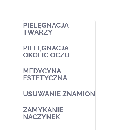
PIELĘGNACJA
TWARZY
PIELĘGNACJA
Zabiegi ekspresowe
OKOLIC OCZU
Zabiegi pielęgnacyjne
MEDYCYNA
Zabiegi oczyszczające
Zabiegi kosmetyczne
ESTETYCZNA
Zabiegi przeciwtrądzikowe2
Zabiegi medyczne
Zabiegi na naczynka i trądzik
USUWANIE ZNAMION
różowaty
Zabiegi złuszczające na
ZAMYKANIE
kwasach
NACZYNEK
Zabiegi redukujące