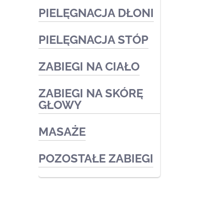
PIELĘGNACJA DŁONI
PIELĘGNACJA STÓP
Zabiegi medyczne
Zabiegi kosmetyczne
ZABIEGI NA CIAŁO
Podologia
Zabiegi kosmetyczne
ZABIEGI NA SKÓRĘ
Zabiegi kosmetyczne
GŁOWY
Zabiegi medyczne
MASAŻE
POZOSTAŁE ZABIEGI