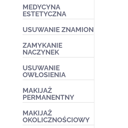
MEDYCYNA
Zabiegi oczyszczające
Zabiegi kosmetyczne
ESTETYCZNA
Zabiegi przeciwtrądzikowe2
Zabiegi medyczne
Zabiegi na naczynka i trądzik
USUWANIE ZNAMION
różowaty
Zabiegi złuszczające na
ZAMYKANIE
kwasach
NACZYNEK
Zabiegi redukujące
USUWANIE
przebarwienia
OWŁOSIENIA
Zabiegi medyczne
MAKIJAŻ
PERMANENTNY
MAKIJAŻ
OKOLICZNOŚCIOWY