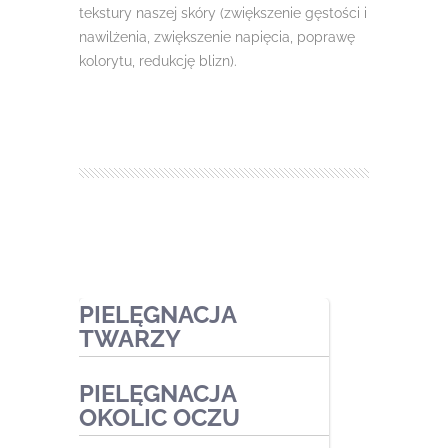
tekstury naszej skóry (zwiększenie gęstości i
nawilżenia, zwiększenie napięcia, poprawę
kolorytu, redukcję blizn).
PIELĘGNACJA
TWARZY
PIELĘGNACJA
Zabiegi ekspresowe
OKOLIC OCZU
Zabiegi pielęgnacyjne