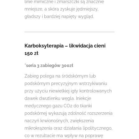
linie mimiczne i zmarszczki są znacznie
mniejsze, a skóra zyskuje jędrniejszy,
gładszy i bardziej napięty wygląd.
Karboksyterapia – likwidacja cieni
150 zł
*seria 3 zabiegów 300zł
Zabieg polega na śródskórnym lub
podskórnym precyzyjnym wstrzykiwaniu
przy użyciu niewielkiej igły kontrolowanych
dawek dwutlenku węgla. Iniekcje
medycznego gazu CO2 do tkanki
podskórnej wykazują zdolność rozszerzenia
naczyń krwionośnych, zwiększenia
mikrokrążenia oraz działania lipolitycznego,
co w rezultacie ma wpływ na poprawę