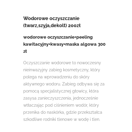
Wodorowe oczyszczanie
(twarz,szyja,dekolt) 200zł
wodorowe oczyszczanie+peeling
kawitacyjny+kwasy+maska algowa 300
zł
Oczyszczanie wodorowe to nowoczesny
nieinwazyjny zabieg kosmetyczny, który
polega na wprowadzeniu do skóry
aktywnego wodoru. Zabieg odbywa się za
pomocą specjalistycznej
głowicy, która
zasysa zanieczyszczenia, jednocześnie
wtłaczając pod ciśnieniem wodór, który
przenika do naskórka, gdzie przekształca
szkodliwe rodniki tlenowe w wodę i tlen.