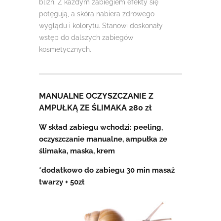
blizn. Z każdym zabiegiem efekty się
potęgują, a skóra nabiera zdrowego
wyglądu i kolorytu. Stanowi doskonały
wstęp do dalszych zabiegów
kosmetycznych.
MANUALNE OCZYSZCZANIE Z
AMPUŁKĄ ZE ŚLIMAKA 280 zł
W skład zabiegu wchodzi: peeling,
oczyszczanie manualne, ampułka ze
ślimaka, maska, krem
*dodatkowo do zabiegu 30 min masaż
twarzy + 50zł