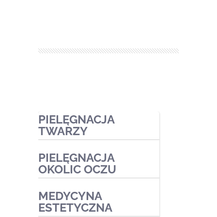
PIELĘGNACJA
TWARZY
PIELĘGNACJA
Zabiegi ekspresowe
OKOLIC OCZU
Zabiegi pielęgnacyjne
MEDYCYNA
Zabiegi oczyszczające
Zabiegi kosmetyczne
ESTETYCZNA
Zabiegi przeciwtrądzikowe2
Zabiegi medyczne