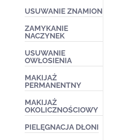
Zabiegi na naczynka i trądzik
USUWANIE ZNAMION
różowaty
Zabiegi złuszczające na
ZAMYKANIE
kwasach
NACZYNEK
Zabiegi redukujące
USUWANIE
przebarwienia
OWŁOSIENIA
Zabiegi medyczne
MAKIJAŻ
PERMANENTNY
MAKIJAŻ
OKOLICZNOŚCIOWY
PIELĘGNACJA DŁONI