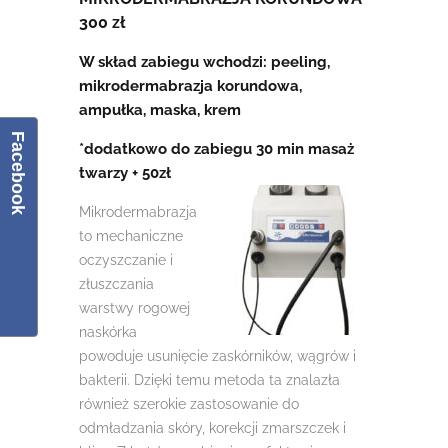
300 zł
W skład zabiegu wchodzi: peeling,
mikrodermabrazja korundowa,
ampułka, maska, krem
Facebook
*dodatkowo do zabiegu 30 min masaż
twarzy + 50zł
Mikrodermabrazja
to mechaniczne
oczyszczanie i
złuszczania
warstwy rogowej
naskórka
powoduje usunięcie zaskórników, wągrów i
bakterii. Dzięki temu metoda ta znalazła
również szerokie zastosowanie do
odmładzania skóry, korekcji zmarszczek i