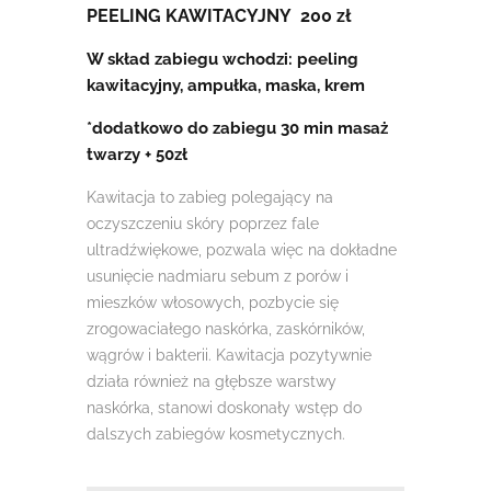
PEELING KAWITACYJNY 200 zł
W skład zabiegu wchodzi: peeling
kawitacyjny, ampułka, maska, krem
*dodatkowo do zabiegu 30 min masaż
twarzy + 50zł
Kawitacja to zabieg polegający na
oczyszczeniu skóry poprzez fale
ultradźwiękowe, pozwala więc na dokładne
usunięcie nadmiaru sebum z porów i
mieszków włosowych, pozbycie się
zrogowaciałego naskórka, zaskórników,
wągrów i bakterii. Kawitacja pozytywnie
działa również na głębsze warstwy
naskórka, stanowi doskonały wstęp do
dalszych zabiegów kosmetycznych.