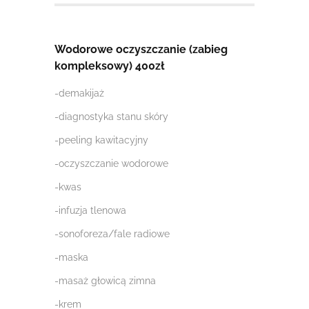
Wodorowe oczyszczanie (zabieg
kompleksowy) 400zł
-demakijaż
-diagnostyka stanu skóry
-peeling kawitacyjny
-oczyszczanie wodorowe
-kwas
-infuzja tlenowa
-sonoforeza/fale radiowe
-maska
-masaż głowicą zimna
-krem