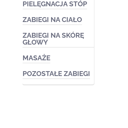
PIELĘGNACJA STÓP
Zabiegi medyczne
Zabiegi kosmetyczne
ZABIEGI NA CIAŁO
Podologia
Zabiegi kosmetyczne
ZABIEGI NA SKÓRĘ
Zabiegi kosmetyczne
GŁOWY
Zabiegi medyczne
MASAŻE
POZOSTAŁE ZABIEGI
© 2026 Body Health Szczecin. Cosmetica
Rosa