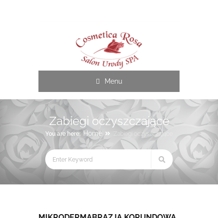
Cosmetica Rosa
Menu
Zabiegi oczyszczające
Home
You are here:
Zabiegi oczyszczające
MIKRODERMABRAZJA KORUNDOWA