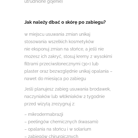
utrudnione gojenie)
Jak należy dbać o skórę po zabiegu?
w miejscu usuwania zmian unikaj
stosowania wszelkich kosmetyków
nie eksponuj zmian na słońce, a jeśli nie
możesz ich zakryć, stosuj kremy z wysokimi
filtrami przeciwsłonecznymi (30+) lub
plaster oraz bezwzględnie unikaj opalania –
nawet do miesiąca po zabiegu
Jeśli planujesz zabieg usuwania brodawek,
naczyniaków lub włókniaków 2 tygodnie
przed wizytą zrezygnuj z:
– mikrodermabrazji
– peelingów chemicznych (kwasami)
– opalania na słońcu i w solarium
– zabiegów chirurgicznych