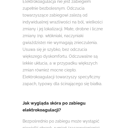
Elektrokoagulacja nie jest zabiegiem
zupełnie bezbolesnym. Odczucia
towarzyszące zabiegowi zależą od
indywidualnej wrażliwości na ból, wielkości
zmiany i jej lokalizacji. Małe, drobne i liczne
zmiany (np. włókniaki, naczyniaki
gwiaździste) nie wymagają znieczulenia.
Usuwa się je szybko, bez odczucia
większego dyskomfortu. Odczuwalne są
lekkie ukłucia, a w przypadku większych
zmian również mocne ciepło.
Elektrokoagulacji towarzyszy specyficzny
zapach, typowy dla ścinającego się białka.
Jak wygląda skóra po zabiegu
elektrokoagulacji?
Bezpośrednio po zabiegu może wystąpić
niewielki obrzęk, rumień (zaczerwienienie),