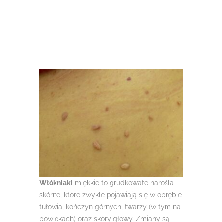
Włókniaki
miękkie to grudkowate narośla
skórne, które zwykle pojawiają się w obrębie
tułowia, kończyn górnych, twarzy (w tym na
powiekach) oraz skóry głowy. Zmiany są