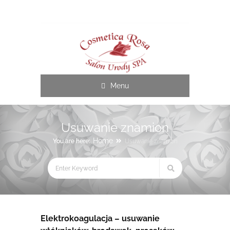
Cosmetica Rosa
Menu
Usuwanie znamion
Home
You are here:
Usuwanie znamion
Elektrokoagulacja – usuwanie