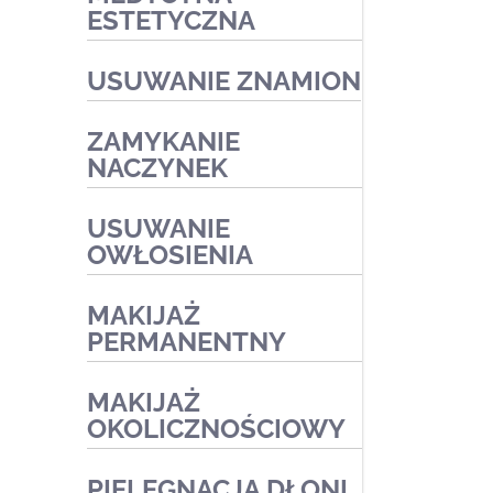
ESTETYCZNA
Zabiegi przeciwtrądzikowe2
Zabiegi medyczne
Zabiegi na naczynka i trądzik
USUWANIE ZNAMION
różowaty
Zabiegi złuszczające na
ZAMYKANIE
kwasach
NACZYNEK
Zabiegi redukujące
USUWANIE
przebarwienia
OWŁOSIENIA
Zabiegi medyczne
MAKIJAŻ
PERMANENTNY
MAKIJAŻ
OKOLICZNOŚCIOWY
PIELĘGNACJA DŁONI