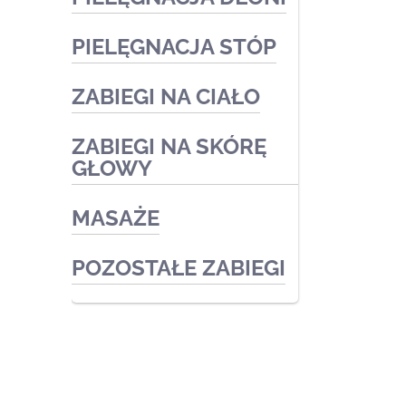
PIELĘGNACJA STÓP
Zabiegi medyczne
Zabiegi kosmetyczne
ZABIEGI NA CIAŁO
Podologia
Zabiegi kosmetyczne
ZABIEGI NA SKÓRĘ
Zabiegi kosmetyczne
GŁOWY
Zabiegi medyczne
MASAŻE
POZOSTAŁE ZABIEGI
© 2026 Body Health Szczecin. Cosmetica