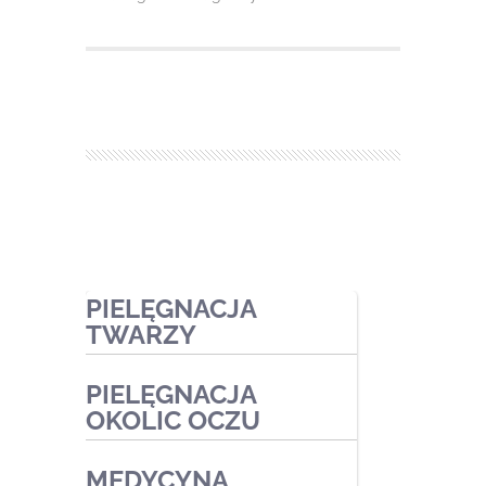
PIELĘGNACJA
TWARZY
PIELĘGNACJA
Zabiegi ekspresowe
OKOLIC OCZU
Zabiegi pielęgnacyjne
MEDYCYNA
Zabiegi oczyszczające
Zabiegi kosmetyczne