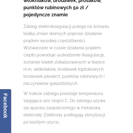
włókniaków, brodawek, prosaków,
punktów rubinowych 50 zł /
pojedyncze znamie
Zabieg elektrokoagulacji polega na ścinaniu
białka zmian skórnych poprzez działanie
prądem wysokiej częstotliwości.
Wytwarzane w czasie działania prądem
ciepło powoduje uszkodzenie (koagulację,
ścinanie) białek zlokalizowanych w tkance
m.in. włókniaków, brodawek łojotokowych,
brodawek płaskich, punktów rubinowych i
naczyniaków gwiaździstych.
W trakcie zabiegu powstaje temperatura
Facebook
sięgająca 200 stopni C. Do zabiegu używa
się aparatu zaopatrzonego w metalową
elektrodę. Elektrody podlegają sterylizacji
po każdym użyciu.