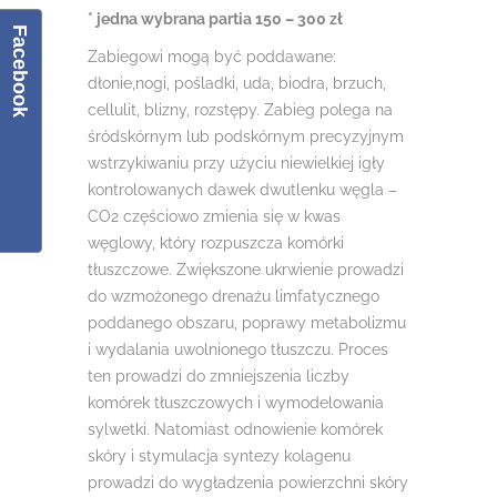
* jedna wybrana partia 150 – 300 zł
Facebook
Zabiegowi mogą być poddawane:
dłonie,nogi, pośladki, uda, biodra, brzuch,
cellulit, blizny, rozstępy. Zabieg polega na
śródskórnym lub podskórnym precyzyjnym
wstrzykiwaniu przy użyciu niewielkiej igły
kontrolowanych dawek dwutlenku węgla –
CO2 częściowo zmienia się w kwas
węglowy, który rozpuszcza komórki
tłuszczowe. Zwiększone ukrwienie prowadzi
do wzmożonego drenażu limfatycznego
poddanego obszaru, poprawy metabolizmu
i wydalania uwolnionego tłuszczu. Proces
ten prowadzi do zmniejszenia liczby
komórek tłuszczowych i wymodelowania
sylwetki. Natomiast odnowienie komórek
skóry i stymulacja syntezy kolagenu
prowadzi do wygładzenia powierzchni skóry