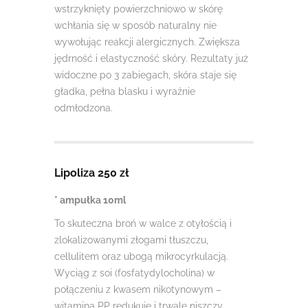
wstrzyknięty powierzchniowo w skórę
wchłania się w sposób naturalny nie
wywołując reakcji alergicznych. Zwiększa
jędrność i elastyczność skóry. Rezultaty już
widoczne po 3 zabiegach, skóra staje się
gładka, pełna blasku i wyraźnie
odmłodzona.
Lipoliza 250 zł
* ampułka 10ml
To skuteczna broń w walce z otyłością i
zlokalizowanymi złogami tłuszczu,
cellulitem oraz ubogą mikrocyrkulacją.
Wyciąg z soi (fosfatydylocholina) w
połączeniu z kwasem nikotynowym –
witaminą PP redukuje i trwale niszczy