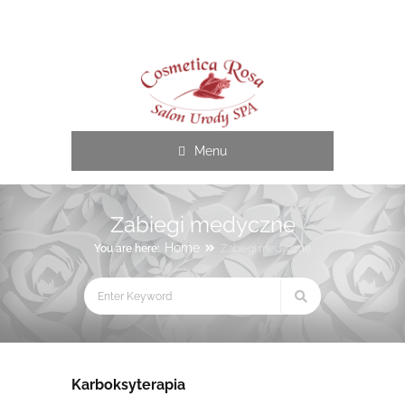
Cosmetica Rosa
Menu
Zabiegi medyczne
Home
You are here:
Zabiegi medyczne
Karboksyterapia