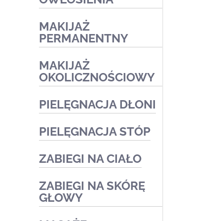
Zabiegi medyczne
MAKIJAŻ
PERMANENTNY
MAKIJAŻ
OKOLICZNOŚCIOWY
PIELĘGNACJA DŁONI
PIELĘGNACJA STÓP
Zabiegi medyczne
Zabiegi kosmetyczne
ZABIEGI NA CIAŁO
Podologia
Zabiegi kosmetyczne
ZABIEGI NA SKÓRĘ
Zabiegi kosmetyczne
GŁOWY
Zabiegi medyczne