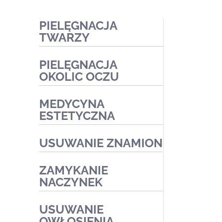
PIELĘGNACJA
TWARZY
PIELĘGNACJA
Zabiegi ekspresowe
OKOLIC OCZU
Zabiegi pielęgnacyjne
MEDYCYNA
Zabiegi oczyszczające
Zabiegi kosmetyczne
ESTETYCZNA
Zabiegi przeciwtrądzikowe2
Zabiegi medyczne
Zabiegi na naczynka i trądzik
USUWANIE ZNAMION
różowaty
Zabiegi złuszczające na
ZAMYKANIE
kwasach
NACZYNEK
Zabiegi redukujące
USUWANIE
przebarwienia
OWŁOSIENIA