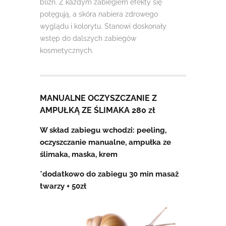
blizn. Z każdym zabiegiem efekty się
potęgują, a skóra nabiera zdrowego
wyglądu i kolorytu. Stanowi doskonały
wstęp do dalszych zabiegów
kosmetycznych.
MANUALNE OCZYSZCZANIE Z
AMPUŁKĄ ZE ŚLIMAKA 280 zł
W skład zabiegu wchodzi: peeling,
oczyszczanie manualne, ampułka ze
ślimaka, maska, krem
*dodatkowo do zabiegu 30 min masaż
twarzy + 50zł