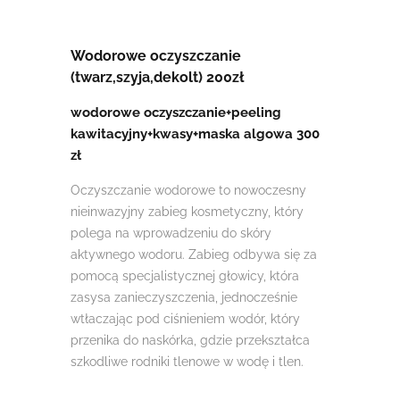
Wodorowe oczyszczanie
(twarz,szyja,dekolt) 200zł
wodorowe oczyszczanie+peeling
kawitacyjny+kwasy+maska algowa 300
zł
Oczyszczanie wodorowe to nowoczesny
nieinwazyjny zabieg kosmetyczny, który
polega na wprowadzeniu do skóry
aktywnego wodoru. Zabieg odbywa się za
pomocą specjalistycznej
głowicy, która
zasysa zanieczyszczenia, jednocześnie
wtłaczając pod ciśnieniem wodór, który
przenika do naskórka, gdzie przekształca
szkodliwe rodniki tlenowe w wodę i tlen.