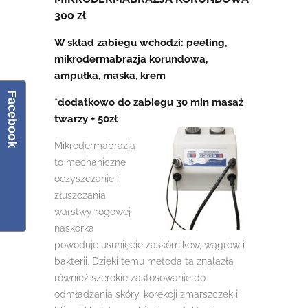
300 zł
W skład zabiegu wchodzi: peeling,
mikrodermabrazja korundowa,
ampułka, maska, krem
Facebook
*dodatkowo do zabiegu 30 min masaż
twarzy + 50zł
Mikrodermabrazja
to mechaniczne
oczyszczanie i
złuszczania
warstwy rogowej
naskórka
powoduje usunięcie zaskórników, wągrów i
bakterii. Dzięki temu metoda ta znalazła
również szerokie zastosowanie do
odmładzania skóry, korekcji zmarszczek i