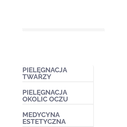
PIELĘGNACJA
TWARZY
PIELĘGNACJA
Zabiegi ekspresowe
OKOLIC OCZU
Zabiegi pielęgnacyjne
MEDYCYNA
Zabiegi oczyszczające
Zabiegi kosmetyczne
ESTETYCZNA
Zabiegi przeciwtrądzikowe2
Zabiegi medyczne