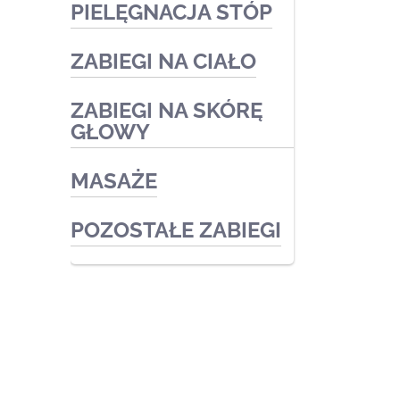
PIELĘGNACJA STÓP
Zabiegi medyczne
Zabiegi kosmetyczne
ZABIEGI NA CIAŁO
Podologia
Zabiegi kosmetyczne
ZABIEGI NA SKÓRĘ
Zabiegi kosmetyczne
GŁOWY
Zabiegi medyczne
MASAŻE
POZOSTAŁE ZABIEGI
© 2026 Body Health Szczecin. Cosmetica
Rosa