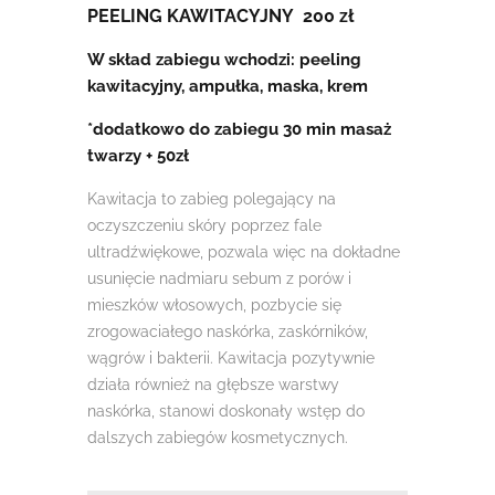
PEELING KAWITACYJNY 200 zł
W skład zabiegu wchodzi: peeling
kawitacyjny, ampułka, maska, krem
*dodatkowo do zabiegu 30 min masaż
twarzy + 50zł
Kawitacja to zabieg polegający na
oczyszczeniu skóry poprzez fale
ultradźwiękowe, pozwala więc na dokładne
usunięcie nadmiaru sebum z porów i
mieszków włosowych, pozbycie się
zrogowaciałego naskórka, zaskórników,
wągrów i bakterii. Kawitacja pozytywnie
działa również na głębsze warstwy
naskórka, stanowi doskonały wstęp do
dalszych zabiegów kosmetycznych.