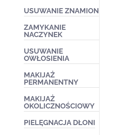
Zabiegi na naczynka i trądzik
USUWANIE ZNAMION
różowaty
Zabiegi złuszczające na
ZAMYKANIE
kwasach
NACZYNEK
Zabiegi redukujące
USUWANIE
przebarwienia
OWŁOSIENIA
Zabiegi medyczne
MAKIJAŻ
PERMANENTNY
MAKIJAŻ
OKOLICZNOŚCIOWY
PIELĘGNACJA DŁONI