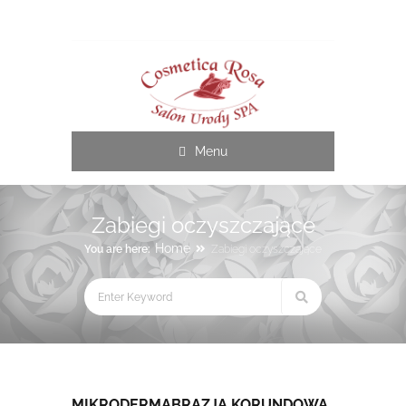
Cosmetica Rosa
Menu
Zabiegi oczyszczające
Home
You are here:
Zabiegi oczyszczające
MIKRODERMABRAZJA KORUNDOWA