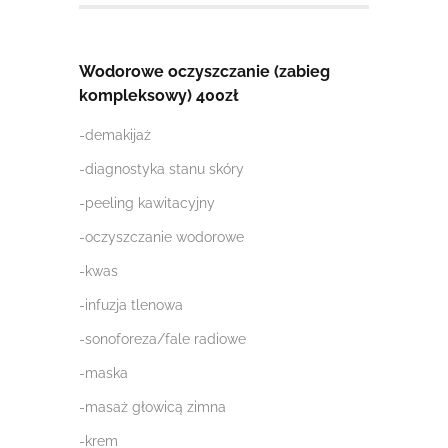
Wodorowe oczyszczanie (zabieg
kompleksowy) 400zł
-demakijaż
-diagnostyka stanu skóry
-peeling kawitacyjny
-oczyszczanie wodorowe
-kwas
-infuzja tlenowa
-sonoforeza/fale radiowe
-maska
-masaż głowicą zimna
-krem