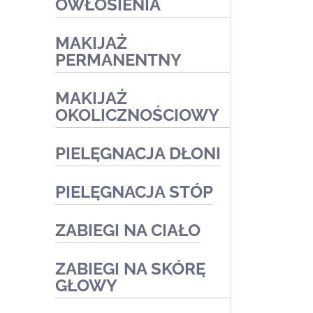
OWŁOSIENIA
Zabiegi medyczne
MAKIJAŻ
PERMANENTNY
MAKIJAŻ
OKOLICZNOŚCIOWY
PIELĘGNACJA DŁONI
PIELĘGNACJA STÓP
Zabiegi medyczne
Zabiegi kosmetyczne
ZABIEGI NA CIAŁO
Podologia
Zabiegi kosmetyczne
ZABIEGI NA SKÓRĘ
Zabiegi kosmetyczne
GŁOWY
Zabiegi medyczne