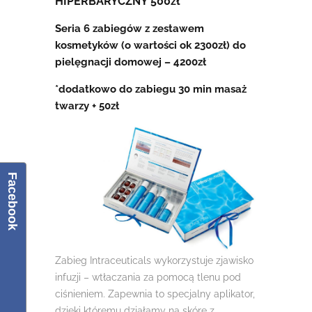
HIPERBARYCZNY 500zł
Seria 6 zabiegów z zestawem
kosmetyków (o wartości ok 2300zł) do
pielęgnacji domowej – 4200zł
*dodatkowo do zabiegu 30 min masaż
twarzy + 50zł
Facebook
Zabieg Intraceuticals wykorzystuje zjawisko
infuzji – wtłaczania za pomocą tlenu pod
ciśnieniem. Zapewnia to specjalny aplikator,
dzięki któremu działamy na skórę z