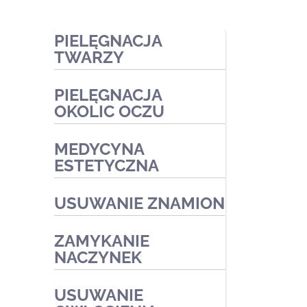
PIELĘGNACJA
TWARZY
PIELĘGNACJA
Zabiegi ekspresowe
OKOLIC OCZU
Zabiegi pielęgnacyjne
MEDYCYNA
Zabiegi oczyszczające
Zabiegi kosmetyczne
ESTETYCZNA
Zabiegi przeciwtrądzikowe2
Zabiegi medyczne
Zabiegi na naczynka i trądzik
USUWANIE ZNAMION
różowaty
Zabiegi złuszczające na
ZAMYKANIE
kwasach
NACZYNEK
Zabiegi redukujące
USUWANIE
przebarwienia