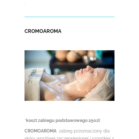
.
CROMOAROMA
*
koszt zabiegu podstawowego 250zł
CROMOAROMA
zabieg przeznaczony dla
skóry wrażliwej zaczerwienionej i szorstkiej z