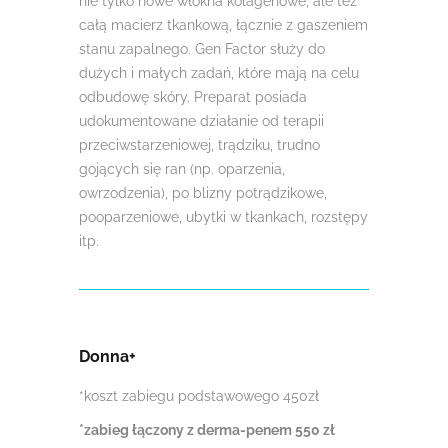
nie tylko nowe włókna kolagenowe, ale też
całą macierz tkankową, łącznie z gaszeniem
stanu zapalnego. Gen Factor służy do
dużych i małych zadań, które mają na celu
odbudowę skóry. Preparat posiada
udokumentowane działanie od terapii
przeciwstarzeniowej, trądziku, trudno
gojących się ran (np. oparzenia,
owrzodzenia), po blizny potrądzikowe,
pooparzeniowe, ubytki w tkankach, rozstępy
itp.
Donna+
*koszt zabiegu podstawowego 450zł
*zabieg łączony z derma-penem 550 zł