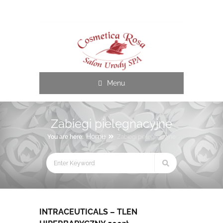
Cosmetica Rosa
Menu
Zabiegi pielęgnacyjne
Home
You are here:
Zabiegi pielęgnacyjne
INTRACEUTICALS – TLEN