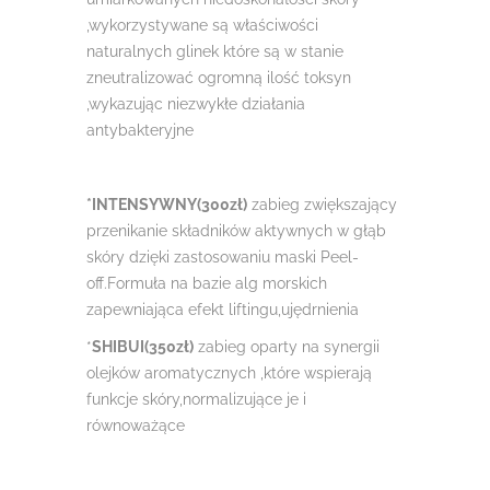
,wykorzystywane są właściwości
naturalnych glinek które są w stanie
zneutralizować ogromną ilość toksyn
,wykazując niezwykłe działania
antybakteryjne
*INTENSYWNY(300zł)
zabieg zwiększający
przenikanie składników aktywnych w głąb
skóry dzięki zastosowaniu maski Peel-
off.Formuła na bazie alg morskich
zapewniająca efekt liftingu,ujędrnienia
*
SHIBUI(350zł)
zabieg oparty na synergii
olejków aromatycznych ,które wspierają
funkcje skóry,normalizujące je i
równoważące